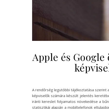
Apple és Google 
képvise
A rendőrség legutóbbi tájékoztatása szerint 
képviselők számára készült jelentés keretébe
iránti kereslet folyamatos növekedése a bűn
statisztikái alapján a mobiltelefonok eltul