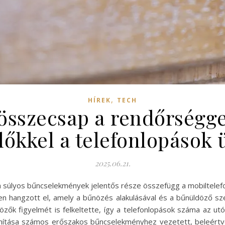
,
HÍREK
TECH
összecsap a rendőrségge
lőkkel a telefonlopások
2025.06.21.
a súlyos bűncselekmények jelentős része összefügg a mobiltelefon
n hangzott el, amely a bűnözés alakulásával és a bűnüldöző szerv
özők figyelmét is felkeltette, így a telefonlopások száma az 
ajdonítása számos erőszakos bűncselekményhez vezetett, beleért