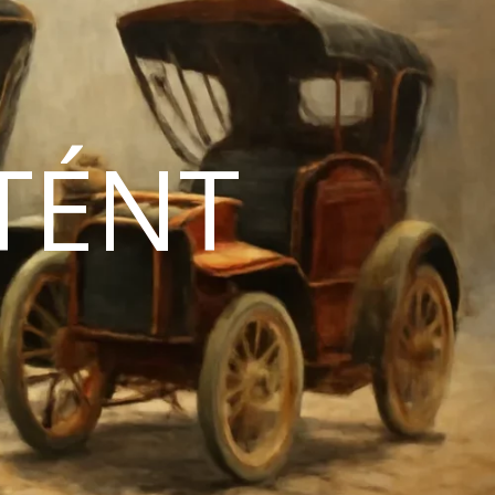
TÉNT
N