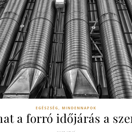
,
EGÉSZSÉG
MINDENNAPOK
at a forró időjárás a sze
2025.07.16.