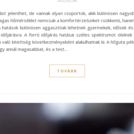
ívást jelenthet, de vannak olyan csoportok, akik különösen nagy
agas hőmérséklet nemcsak a komfortérzetünket csökkenti, hane
ta hatások különösen aggasztóak lehetnek gyermekek, idősek 
dőjárásra. A forró időjárás hatásai széles spektrumot ölelnek 
aló kitettség következményeként alakulhatnak ki. A hőguta péld
vagy annál magasabbat, és a test…
TOVÁBB