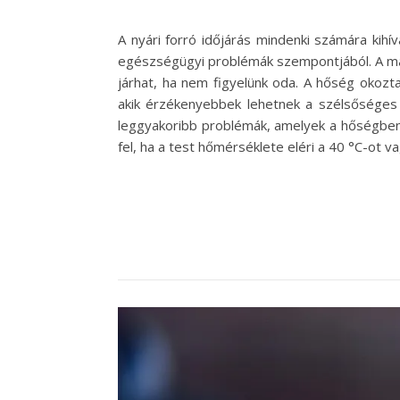
A nyári forró időjárás mindenki számára kih
egészségügyi problémák szempontjából. A m
járhat, ha nem figyelünk oda. A hőség okoz
akik érzékenyebbek lehetnek a szélsőséges i
leggyakoribb problémák, amelyek a hőségben v
fel, ha a test hőmérséklete eléri a 40 °C-ot 