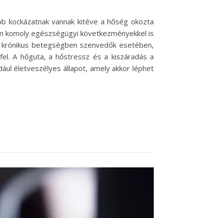
obb kockázatnak vannak kitéve a hőség okozta
m komoly egészségügyi következményekkel is
és krónikus betegségben szenvedők esetében,
fel. A hőguta, a hőstressz és a kiszáradás a
ául életveszélyes állapot, amely akkor léphet