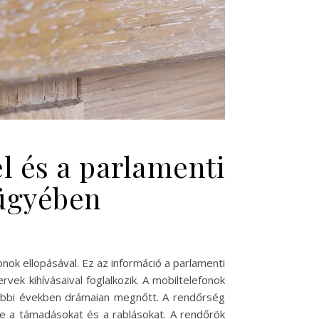
l és a parlamenti
 ügyében
ok ellopásával. Ez az információ a parlamenti
ek kihívásaival foglalkozik. A mobiltelefonok
utóbbi években drámaian megnőtt. A rendőrség
ve a támadásokat és a rablásokat. A rendőrök