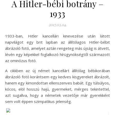
A Hitler-bébi botrány –
1933
2017.03.04.
1933-ban, Hitler kancellári kinevezése után látott
napvilágot egy brit lapban az állítólagos Hitler-bébit
ábrázoló fotó, amelyet aztán rengeteg más újság is átvett,
lévén egy képekkel foglalkozó hírügynökségtől származott
az ominózus fotó.
A cikkben az új német kancellárt állítólag bébikorában
ábrázoló fotó korántsem egy kedves kisgyereket ábrázolt,
hanem egy kimondottan ellenszenves babát. Egy túlsúlyos,
kócos, elöl hosszú hajú, gyermeket, mérges tekintettel,
azt sugallva, hogy a németek vezetője már gyerekként
sem volt éppen szimpatikus jelenség.