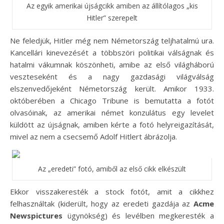
Az egyik amerikai újságcikk amiben az állítólagos „kis
Hitler” szerepelt
Ne feledjük, Hitler még nem Németország teljhatalmú ura.
Kancellári kinevezését a többszöri politikai válságnak és
hatalmi vákumnak köszönheti, amibe az első világháború
veszteseként és a nagy gazdasági világválság
elszenvedőjeként Németország került. Amikor 1933.
októberében a Chicago Tribune is bemutatta a fotót
olvasóinak, az amerikai német konzulátus egy levelet
küldött az újságnak, amiben kérte a fotó helyreigazítását,
mivel az nem a csecsemő Adolf Hitlert ábrázolja.
Az „eredeti” fotó, amiből az első cikk elkészült
Ekkor visszakeresték a stock fotót, amit a cikkhez
felhasználtak (kiderült, hogy az eredeti gazdája az
Acme
Newspictures
ügynökség) és levélben megkeresték a