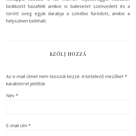
biciklizett hazafelé amikor is balesetet szenvedett és a
törött üveg egyik darabja a szívébe fúródott, amibe a
helyszínen belehalt.
SZÓLJ HOZZÁ
Az e-mail címet nem tesszük közzé.
A kötelező mezőket
*
karakterrel jelöltük
Név
*
E-mail cím
*