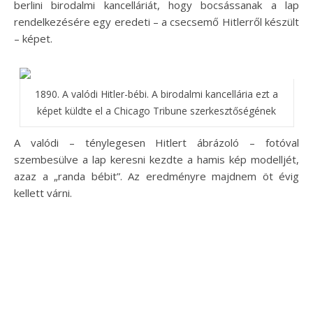
berlini birodalmi kancelláriát, hogy bocsássanak a lap
rendelkezésére egy eredeti – a csecsemő Hitlerről készült
– képet.
1890. A valódi Hitler-bébi. A birodalmi kancellária ezt a
képet küldte el a Chicago Tribune szerkesztőségének
A valódi – ténylegesen Hitlert ábrázoló – fotóval
szembesülve a lap keresni kezdte a hamis kép modelljét,
azaz a „randa bébit”. Az eredményre majdnem öt évig
kellett várni.