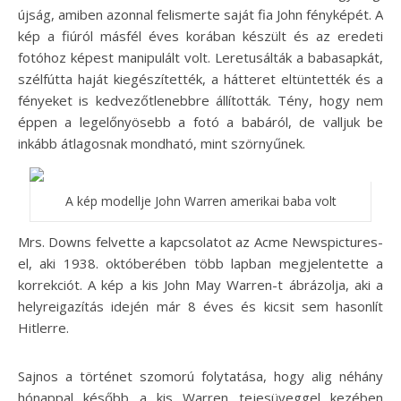
újság, amiben azonnal felismerte saját fia John fényképét. A
kép a fiúról másfél éves korában készült és az eredeti
fotóhoz képest manipulált volt. Leretusálták a babasapkát,
szélfútta haját kiegészítették, a hátteret eltüntették és a
fényeket is kedvezőtlenebbre állították. Tény, hogy nem
éppen a legelőnyösebb a fotó a babáról, de valljuk be
inkább átlagosnak mondható, mint szörnyűnek.
A kép modellje John Warren amerikai baba volt
Mrs. Downs felvette a kapcsolatot az Acme Newspictures-
el, aki 1938. októberében több lapban megjelentette a
korrekciót. A kép a kis John May Warren-t ábrázolja, aki a
helyreigazítás idején már 8 éves és kicsit sem hasonlít
Hitlerre.
Sajnos a történet szomorú folytatása, hogy alig néhány
hónappal később a kis Warren tejesüveggel kezében