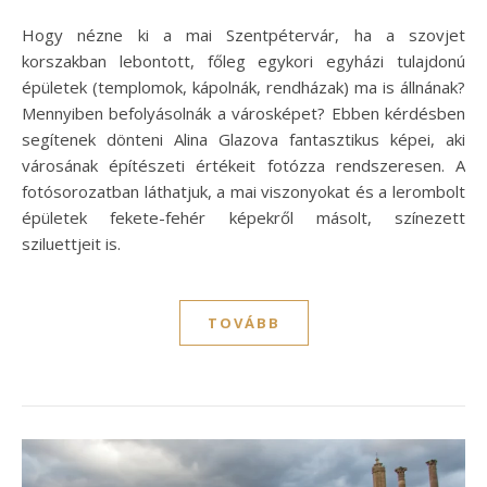
Hogy nézne ki a mai Szentpétervár, ha a szovjet
korszakban lebontott, főleg egykori egyházi tulajdonú
épületek (templomok, kápolnák, rendházak) ma is állnának?
Mennyiben befolyásolnák a városképet? Ebben kérdésben
segítenek dönteni Аlina Glazova fantasztikus képei, aki
városának építészeti értékeit fotózza rendszeresen. A
fotósorozatban láthatjuk, a mai viszonyokat és a lerombolt
épületek fekete-fehér képekről másolt, színezett
sziluettjeit is.
TOVÁBB