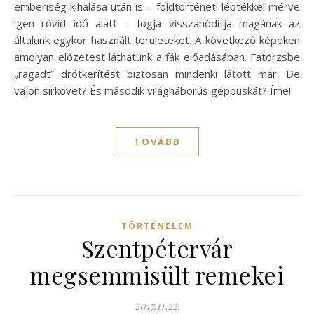
emberiség kihalása után is – földtörténeti léptékkel mérve
igen rövid idő alatt – fogja visszahódítja magának az
általunk egykor használt területeket. A következő képeken
amolyan előzetest láthatunk a fák előadásában. Fatörzsbe
„ragadt” drótkerítést biztosan mindenki látott már. De
vajon sírkövet? És második világháborús géppuskát? Íme!
TOVÁBB
TÖRTÉNELEM
Szentpétervár
megsemmisült remekei
2017.11.22.