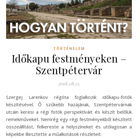
TÖRTÉNELEM
Időkapu festményeken –
Szentpétervár
2018.08.13.
Szergej Larenkov régóta foglalkozik időkapu-fotók
készítésével. Ő szűkebb hazájának, Szentpétervárnak
utcáin keresi a régi fotók perspektíváit és készít belőlük
remekműveket. Nemrég egy régi festményekből készített
összeállítást, felkereste a helyszíneket és utólagosan a
képekbe illesztette a műalkotások részleteit.