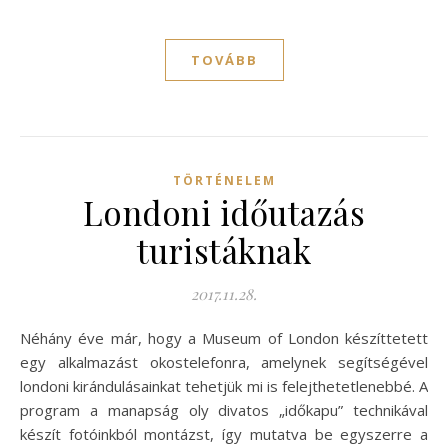
TOVÁBB
TÖRTÉNELEM
Londoni időutazás
turistáknak
2017.11.28.
Néhány éve már, hogy a Museum of London készíttetett
egy alkalmazást okostelefonra, amelynek segítségével
londoni kirándulásainkat tehetjük mi is felejthetetlenebbé. A
program a manapság oly divatos „időkapu” technikával
készít fotóinkból montázst, így mutatva be egyszerre a