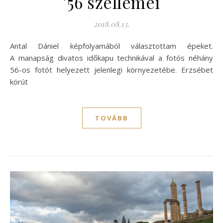
’56 szellemei
2018.08.13.
Antal Dániel képfolyamából választottam épeket.
A manapság divatos időkapu technikával a fotós néhány
56-os fotót helyezett jelenlegi környezetébe. Erzsébet
körút
TOVÁBB